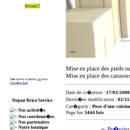
forum!!
Mise en place des pieds su
Mise en place des caisson
D�couvrez la playlist
site
avec
Chim�ne Badi
Date de cr�ation :
17/03/2008
Derni�re modification :
02/11
Depan'Brico'Service
Cat�gorie :
Pose d'une cuisin
Nos activit�s
Page lue
3444 fois
Nos coordonn�es
Nos partenaires
Notre boutique
Pr�visual