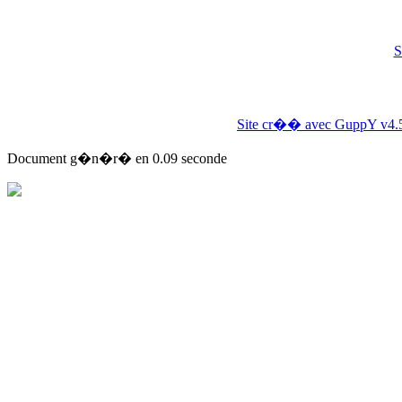
S
Site cr�� avec GuppY v4.
Document g�n�r� en 0.09 seconde