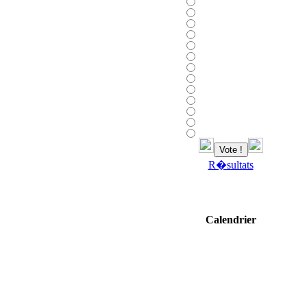
R�sultats
Calendrier