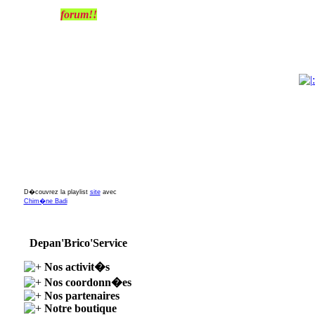
forum!!
D�couvrez la playlist
site
avec
Chim�ne Badi
Depan'Brico'Service
Nos activit�s
Nos coordonn�es
Nos partenaires
Notre boutique