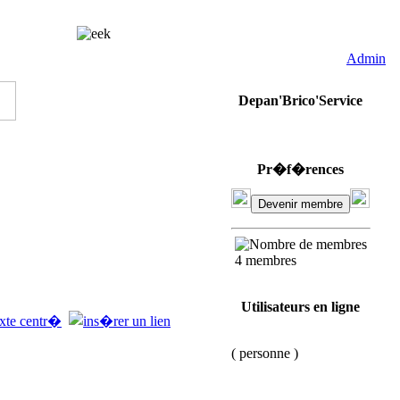
Brico'service
Admin
Depan'Brico'Service
Pr�f�rences
4 membres
Utilisateurs en ligne
( personne )