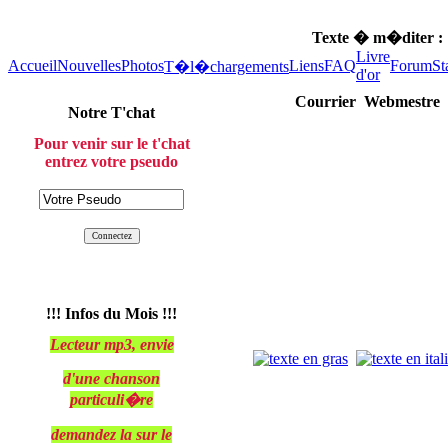
Texte � m�diter :
Livre
Accueil
Nouvelles
Photos
Liens
FAQ
Forum
St
T�l�chargements
d'or
Courrier Webmestre
Notre T'chat
Pour venir sur le t'chat
entrez votre pseudo
!!! Infos du Mois !!!
Lecteur mp3, envie
d'une chanson
particuli�re
demandez la sur le