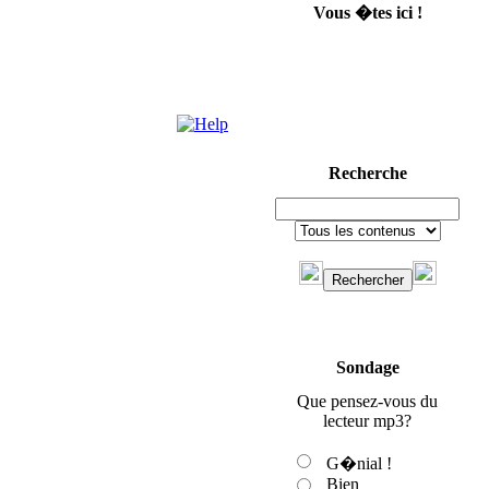
Vous �tes ici !
Recherche
Sondage
Que pensez-vous du
lecteur mp3?
G�nial !
Bien